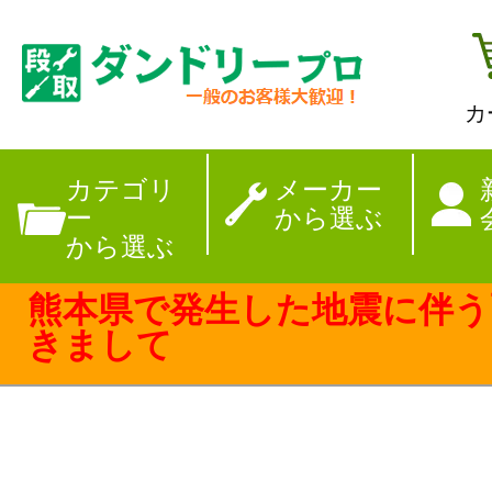
カ
【夏季休暇のお
カテゴリ
メーカー
ー
から選ぶ
から選ぶ
熊本県で発生した地震に伴う
きまして