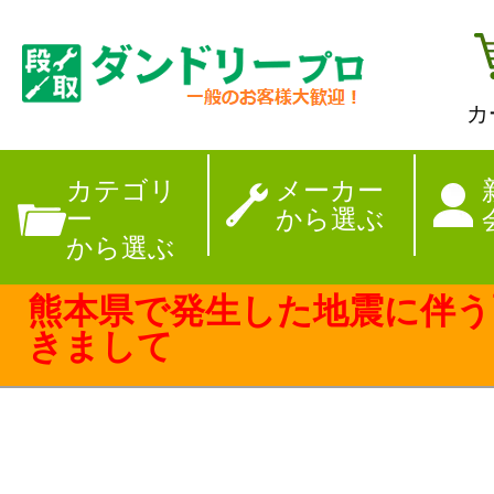
カ
【夏季休暇のお
カテゴリ
メーカー
ー
から選ぶ
から選ぶ
熊本県で発生した地震に伴う
きまして