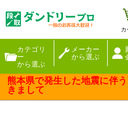
カ
【夏季休暇のお
カテゴリ
メーカー
ー
から選ぶ
から選ぶ
熊本県で発生した地震に伴う
きまして