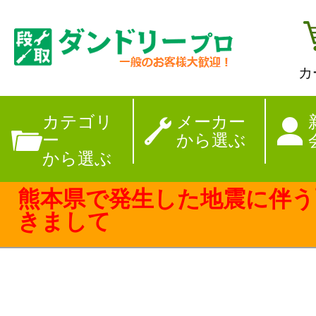
カ
【夏季休暇のお
カテゴリ
メーカー
ー
から選ぶ
から選ぶ
熊本県で発生した地震に伴う
きまして