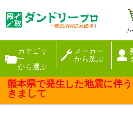
カ
【夏季休暇のお
カテゴリ
メーカー
ー
から選ぶ
から選ぶ
熊本県で発生した地震に伴う
きまして