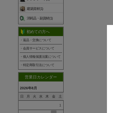
建築資材(1)
消耗品・副資材(1)
初めての方へ
・返品・交換について
・会員サービスについて
・個人情報保護法案について
・特定商取引法について
営業日カレンダー
2026年8月
日
月
火
水
木
金
土
1