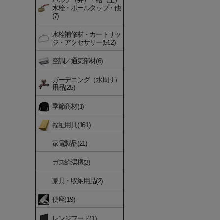
バルブ（弁）・給（止）
水栓・ボールタップ・他
(7)
水栓補修材・カートリッ
ジ・アクセサリー(562)
空調／通気部材(6)
ガーデニング（水周り）
用品(25)
季節商材(1)
福祉用具(161)
家電製品(21)
ガス給湯機(3)
家具・収納用品(2)
便座(19)
レンジフード(1)