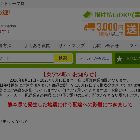
ンドリープロ
施主支給大歓
ます！
送方法
よくある質問
サイトマップ
お問い合わせ
マイ
メーカーから選ぶ
お気に
【夏季休暇のお知らせ】
2026年8月11日～2026年8月16日まで当店は夏期休業期間となります。
0日午後以降にご注文頂きました商品に関しては8月17日より順次発送させて頂きま
様にはご迷惑をお掛けいたしますが、何卒ご了承いただきますようお願い申し上げ
先、メーカー、配送業者の休暇により予定通りの出荷、配送ができない場合もござ
熊本県で発生した地震に伴う配達への影響につきまして
りませんでした