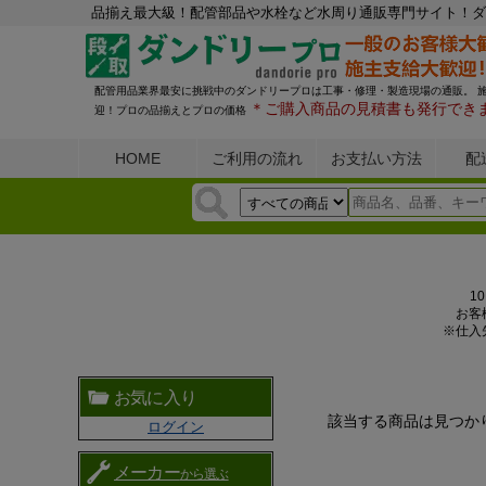
品揃え最大級！配管部品や水栓など水周り通販専門サイト！ダ
配管用品業界最安に挑戦中のダンドリープロは工事・修理・製造現場の通販。 
＊ご購入商品の見積書も発行でき
迎！プロの品揃えとプロの価格
HOME
ご利用の流れ
お支払い方法
配
1
お客
※仕入
お気に入り
該当する商品は見つか
ログイン
メーカー
から選ぶ