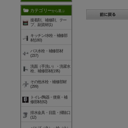
カテゴリー
から選ぶ
接着剤、補修剤、テー
プ、副資材(1)
キッチン/水栓・補修部
材(180)
バス水栓・補修部材
(237)
洗面（手洗い）・洗濯水
栓、補修部材(195)
その他水栓・補修部材
(299)
トイレ/陶器・便座・補
修部材(82)
排水金具・目皿・掃除口
(12)