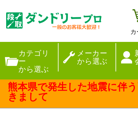
カ
【夏季休暇のお
カテゴリ
メーカー
ー
から選ぶ
から選ぶ
熊本県で発生した地震に伴う
きまして