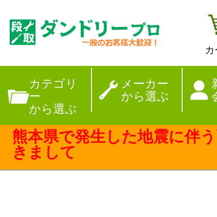
カ
【夏季休暇のお
カテゴリ
メーカー
ー
から選ぶ
から選ぶ
熊本県で発生した地震に伴う
きまして