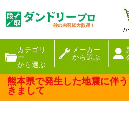
カ
【夏季休暇のお
カテゴリ
メーカー
ー
から選ぶ
から選ぶ
熊本県で発生した地震に伴う
きまして