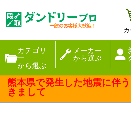
カ
【夏季休暇のお
カテゴリ
メーカー
ー
から選ぶ
から選ぶ
熊本県で発生した地震に伴う
きまして