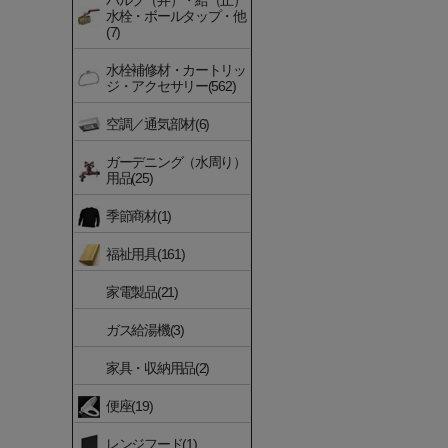
バルブ（弁）・給（止）
水栓・ボールタップ・他
(7)
水栓補修材・カートリッ
ジ・アクセサリー(562)
空調／通気部材(6)
ガーデニング（水周り）
用品(25)
季節商材(1)
福祉用具(161)
家電製品(21)
ガス給湯機(3)
家具・収納用品(2)
便座(19)
レンジフード(1)