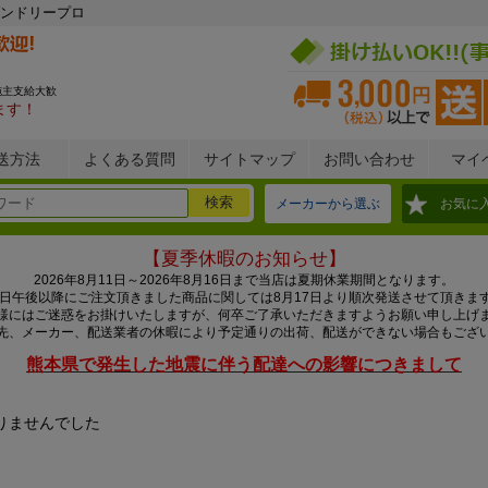
ンドリープロ
施主支給大歓
ます！
送方法
よくある質問
サイトマップ
お問い合わせ
マイ
メーカーから選ぶ
お気に
【夏季休暇のお知らせ】
2026年8月11日～2026年8月16日まで当店は夏期休業期間となります。
0日午後以降にご注文頂きました商品に関しては8月17日より順次発送させて頂きま
様にはご迷惑をお掛けいたしますが、何卒ご了承いただきますようお願い申し上げ
先、メーカー、配送業者の休暇により予定通りの出荷、配送ができない場合もござ
熊本県で発生した地震に伴う配達への影響につきまして
りませんでした