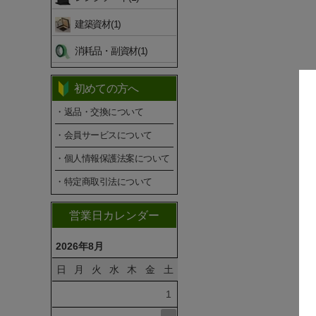
建築資材(1)
消耗品・副資材(1)
初めての方へ
・返品・交換について
・会員サービスについて
・個人情報保護法案について
・特定商取引法について
営業日カレンダー
2026年8月
日
月
火
水
木
金
土
1