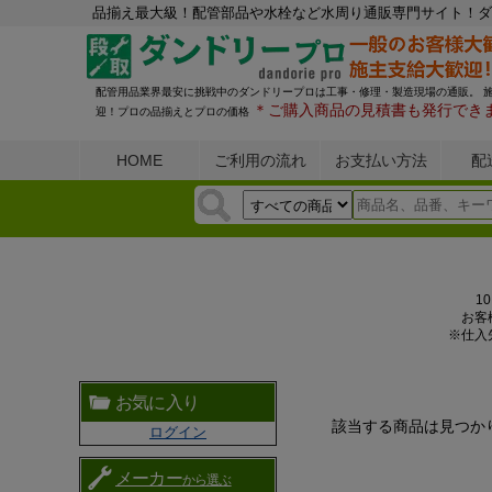
品揃え最大級！配管部品や水栓など水周り通販専門サイト！ダ
配管用品業界最安に挑戦中のダンドリープロは工事・修理・製造現場の通販。 
＊ご購入商品の見積書も発行でき
迎！プロの品揃えとプロの価格
HOME
ご利用の流れ
お支払い方法
配
1
お客
※仕入
お気に入り
該当する商品は見つか
ログイン
メーカー
から選ぶ