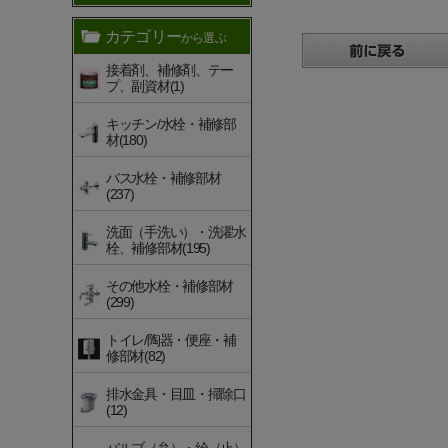
カテゴリー
から選ぶ
接着剤、補修剤、テー
プ、副資材(1)
キッチン/水栓・補修部
材(180)
バス水栓・補修部材
(237)
洗面（手洗い）・洗濯水
栓、補修部材(195)
その他水栓・補修部材
(299)
トイレ/陶器・便座・補
修部材(82)
排水金具・目皿・掃除口
(12)