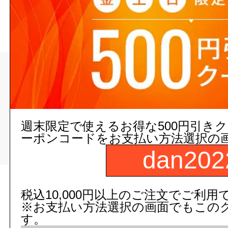
>
>
トップページ
配管/設備
継手（塩ビ、ステンレス、クローム
他）
週末限定で使えるお得な500円引き
>
ーポンコードをお支払い方法選択の
ＨＴ継手
dan202
現在の店舗受注状
税込10,000円以上のご注文でご利用
※お支払い方法選択の画面でもこの
す。