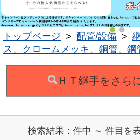
トップページ
>
配管/設備
>
ス、クロームメッキ、銅管、鋼
ＨＴ継手をさら
検索結果：
件中
～
件目を