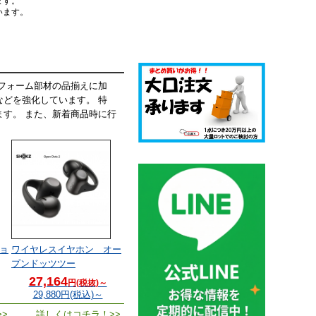
ます。
います。
フォーム部材の品揃えに加
どを強化しています。 特
す。 また、新着商品時に行
ョ
ワイヤレスイヤホン オー
プンドッツツー
27,164
円(税抜)～
29,880
円(税込)～
>
詳しくはコチラ！>>