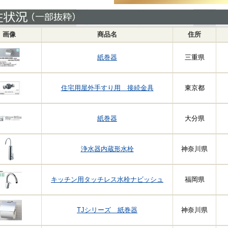
画像
商品名
住所
紙巻器
三重県
住宅用屋外手すり用 接続金具
東京都
紙巻器
大分県
浄水器内蔵形水栓
神奈川県
キッチン用タッチレス水栓ナビッシュ
福岡県
TJシリーズ 紙巻器
神奈川県