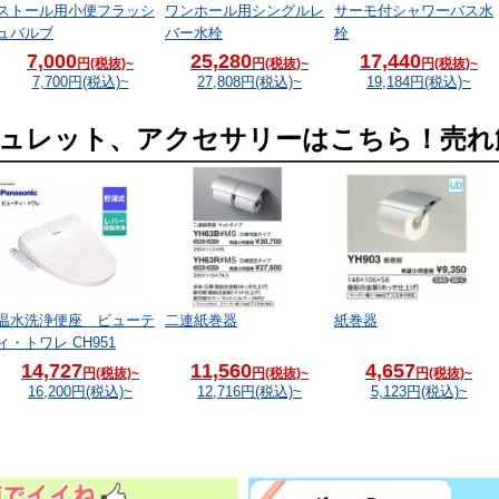
ストール用小便フラッシ
ワンホール用シングルレ
サーモ付シャワーバス水
ュバルブ
バー水栓
栓
7,000
25,280
17,440
円(税抜)~
円(税抜)~
円(税抜)~
7,700
円(税込)~
27,808
円(税込)~
19,184
円(税込)~
ュレット、アクセサリーはこちら！売れ筋
温水洗浄便座 ビューテ
二連紙巻器
紙巻器
ィ・トワレ CH951
14,727
11,560
4,657
円(税抜)~
円(税抜)~
円(税抜)~
16,200
円(税込)~
12,716
円(税込)~
5,123
円(税込)~