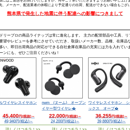
様にはご迷惑をお掛けいたしますが、何卒ご了承いただきますようお願い申し上げ
先、メーカー、配送業者の休暇により予定通りの出荷、配送ができない場合もござ
熊本県で発生した地震に伴う配達への影響につきまして
ドリープロの商品ライナップは常に進化します。 主力の配管部品や工具、リ
要望やレビューを参考にさせていだだき、取扱いメーカー数、品種、在庫品な
多い、即日出荷商品の対応ができる自社倉庫在庫品の充実には力を入れていま
ーンにも、ぜひご注目くださいね！
ルワイヤレスイヤホン
nwm (ヌーム) オープン
ワイヤレスイヤホン シ
イヤー型ワイヤレ�
ックス オープ�
45,400
22,000
36,255
円(税抜)～
円(税抜)～
円(税抜)～
49,940
円(税込)～
24,200
円(税込)～
39,880
円(税込)～
詳しくはコチラ！>>
詳しくはコチラ！>>
詳しくはコチラ！>