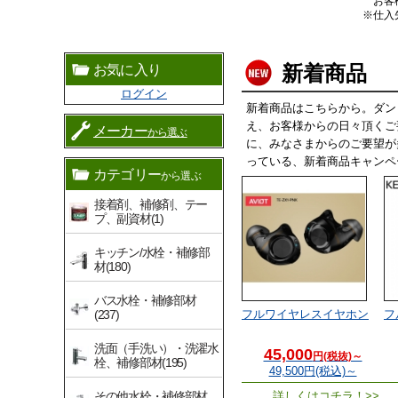
お客
※仕入
新着商品
お気に入り
ログイン
新着商品はこちらから。ダン
え、お客様からの日々頂くご
メーカー
から選ぶ
に、みなさまからのご要望が
っている、新着商品キャンペ
カテゴリー
から選ぶ
接着剤、補修剤、テー
プ、副資材(1)
キッチン/水栓・補修部
材(180)
バス水栓・補修部材
(237)
フルワイヤレスイヤホン
フ
洗面（手洗い）・洗濯水
45,000
円(税抜)～
栓、補修部材(195)
49,500
円(税込)～
その他水栓・補修部材
詳しくはコチラ！>>