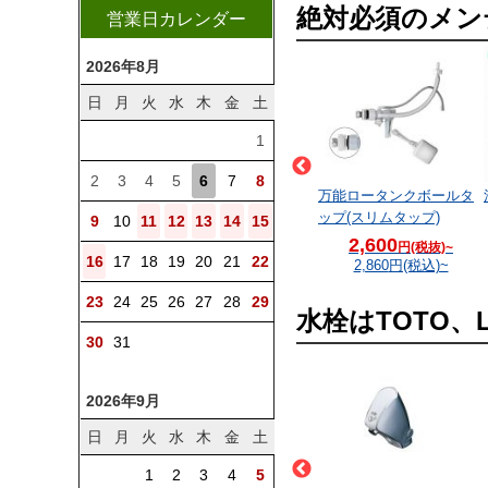
絶対必須のメン
営業日カレンダー
2026年8月
日
月
火
水
木
金
土
1
2
3
4
5
6
7
8
タンク内部金具部品 ボ
TOTO レバーハンドル
万能ロータンクボールタ
ルタップHH06005SR
ップ(スリムタップ)
9
10
11
12
13
14
15
9,375
3,225
2,600
円(税抜)~
円(税抜)~
円(税抜)~
16
17
18
19
20
21
22
10,312
円(税込)~
3,547
円(税込)~
2,860
円(税込)~
23
24
25
26
27
28
29
水栓はTOTO、
30
31
2026年9月
日
月
火
水
木
金
土
1
2
3
4
5