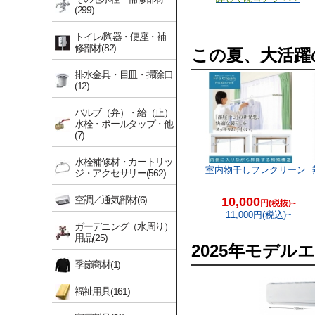
(299)
トイレ/陶器・便座・補
修部材(82)
この夏、大活躍
排水金具・目皿・掃除口
(12)
バルブ（弁）・給（止）
水栓・ボールタップ・他
(7)
水栓補修材・カートリッ
室内物干しフレクリーン
ジ・アクセサリー(562)
空調／通気部材(6)
10,000
円(税抜)~
11,000
円(税込)~
ガーデニング（水周り）
用品(25)
2025年モデ
季節商材(1)
福祉用具(161)