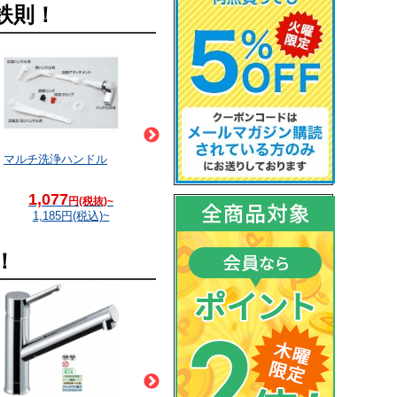
鉄則！
マルチ洗浄ハンドル
取替用フロートゴム玉(大)
PWP740洗濯機パン
1,077
385
5,882
円(税抜)~
円(税抜)~
円(税抜)~
1,185
円(税込)~
423
円(税込)~
6,470
円(税込)~
！