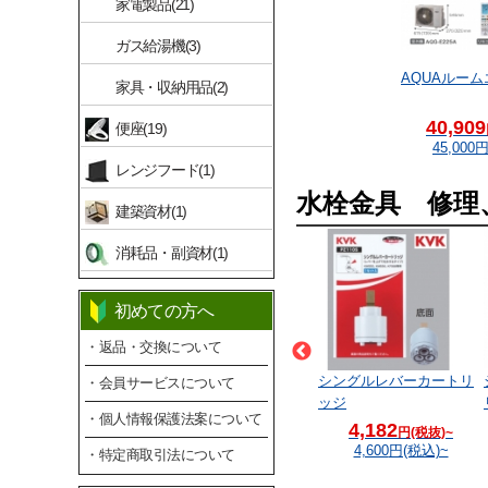
家電製品(21)
ガス給湯機(3)
AQUAルー
家具・収納用品(2)
40,909
便座(19)
45,000
円
レンジフード(1)
水栓金具 修理
建築資材(1)
消耗品・副資材(1)
初めての方へ
・返品・交換について
ッドパーツA3830-50
ヘッドパーツA3830-30
シングルレバーカートリ
・会員サービスについて
ッジ
・個人情報保護法案について
7,500
6,450
4,182
円(税抜)~
円(税抜)~
円(税抜)~
8,250
円(税込)~
7,095
円(税込)~
4,600
円(税込)~
・特定商取引法について