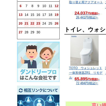
台付シングル混合水栓
壁付シングル混合水栓
取り替え用アクアオート
6
7
8
9
10
11
12
21,317
12,444
24,037
円(税抜)~
円(税抜)~
円(税抜)~
13
14
15
16
17
18
19
23,449
円(税込)~
13,688
円(税込)~
26,441
円(税込)~
20
21
22
23
24
25
26
トイレ、ウォシ
27
28
29
30
TOTO ウォシュレット
一体形便器ZR1 リモデ
ル
65,895
円(税抜)~
72,484
円(税込)~