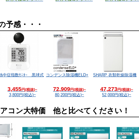
の予感・・・
熱中症指数ﾓﾆﾀｰ 黒球式
コンデンス除湿機ELD+
SHARP 衣類乾燥除湿機
3,455
72,909
47,273
円(税抜)~
円(税抜)~
円(税抜)~
3,800
円(税込)~
80,200
円(税込)~
52,000
円(税込)~
ルエアコン大特価 他と比べてください！