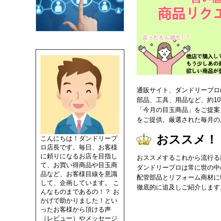
通販サイト、ダンドリープロ(D
部品、工具、用品など、約1
「今月の目玉商品」をご提案
をご提供。厳選された毎月の
おススメ！
こんにちは！ダンドリープ
ロ店長です。毎日、お客様
に頼りになるお店を目指し
おススメするこれから流行る
て、お買い得商品や目玉商
ダンドリープロは常に世の中
品など、お客様目線を意識
配管部品とリフォーム商材に
して、企画しています。 こ
徹底的に追及しご紹介します
んなものまであるの！？ お
かげで助かりました！とい
ったお客様から頂ける声
（レビュー）やメッセージ