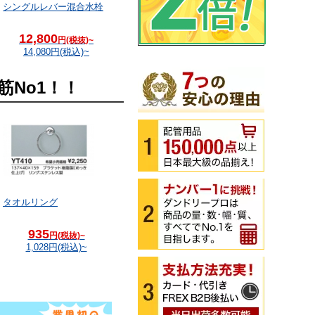
シングルレバー混合水栓
シャワーバス水栓
台付シングル混合水栓
12,800
17,680
21,317
円(税抜)~
円(税抜)~
円(税抜)~
14,080
円(税込)~
19,448
円(税込)~
23,449
円(税込)~
No1！！
タオルリング
935
円(税抜)~
1,028
円(税込)~