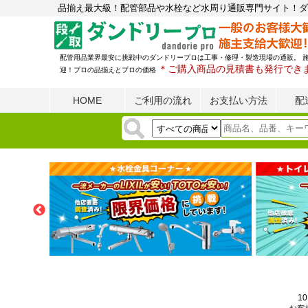
品揃え最大級！配管部品や水栓など水周り通販専門サイト！ダ
配管用品業界最安に挑戦中のダンドリープロは工事・修理・製造現場の通販。 
＊ご購入商品の見積書も発行でき
迎！プロの品揃えとプロの価格
HOME
ご利用の流れ
お支払い方法
配
1