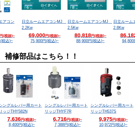
ムエアコン
日立ルームエアコンMJ
日立ルームエアコンMJ
日立ルーム
2.2Kw
2.5Kw
2.8Kw
69,000
80,818
86,18
円(税抜)~
円(税抜)~
円(税抜)~
(税込)~
75,900
円(税込)~
88,900
円(税込)~
94,800
、補修部品はこちら！！
シングルレバー用カート
シングルレバー用カート
シングルレバー用カート
リッジTHY582N
リッジTHYF7R
リッジTH537S
7,636
6,716
9,975
円(税抜)~
円(税抜)~
円(税抜)~
8,400
円(税込)~
7,388
円(税込)~
10,972
円(税込)~