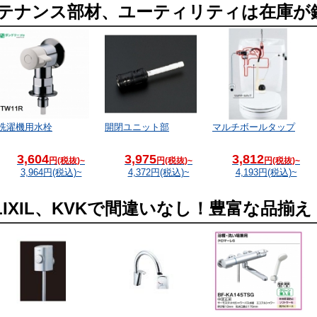
テナンス部材、ユーティリティは在庫が
洗濯機用水栓
開閉ユニット部
マルチボールタップ
3,604
3,975
3,812
円(税抜)~
円(税抜)~
円(税抜)~
3,964
円(税込)~
4,372
円(税込)~
4,193
円(税込)~
LIXIL、KVKで間違いなし！豊富な品揃え