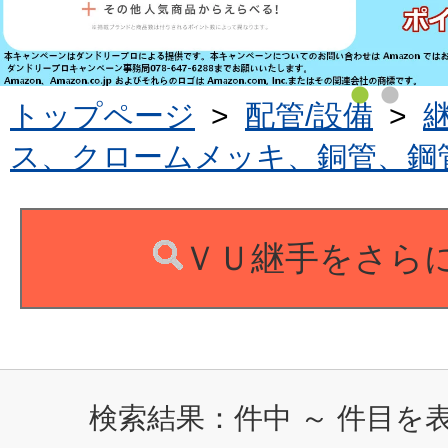
トップページ
>
配管/設備
>
ス、クロームメッキ、銅管、鋼
ＶＵ継手をさら
検索結果：
件中
～
件目を