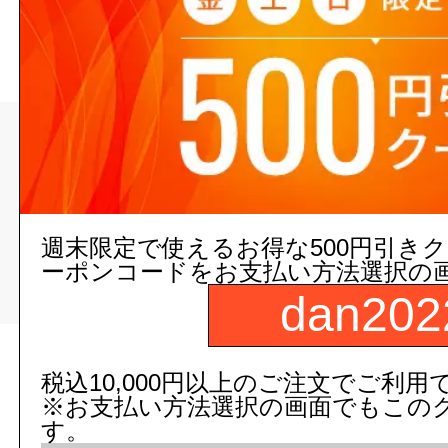
>
>
トップページ
配管/設備
継手（塩ビ、ステンレス、クローム
他）
週末限定で使えるお得な500円引き
>
ーポンコードをお支払い方法選択の
ＶＵ継手
dan202
現在の店舗受注状
税込10,000円以上のご注文でご利用
※お支払い方法選択の画面でもこの
す。