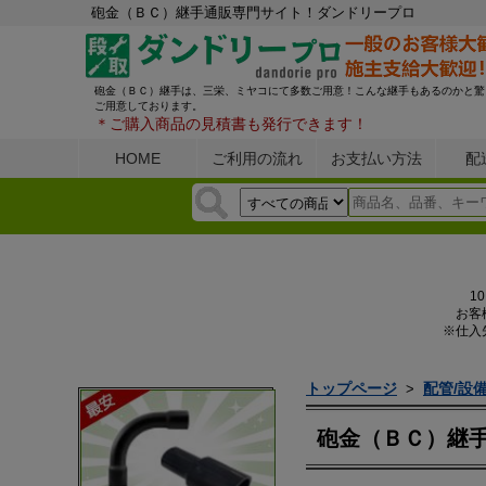
砲金（ＢＣ）継手通販専門サイト！ダンドリープロ
砲金（ＢＣ）継手は、三栄、ミヤコにて多数ご用意！こんな継手もあるのかと驚
ご用意しております。
＊ご購入商品の見積書も発行できます！
HOME
ご利用の流れ
お支払い方法
配
1
お客
※仕入
トップページ
配管/設
>
砲金（ＢＣ）継