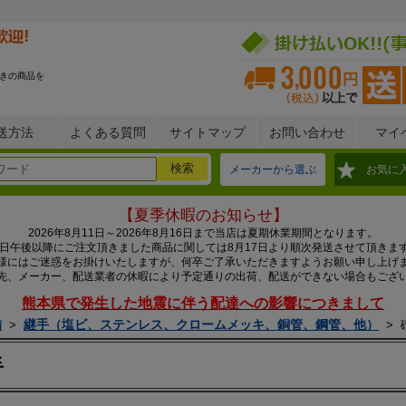
きの商品を
送方法
よくある質問
サイトマップ
お問い合わせ
マイ
メーカーから選ぶ
お気に
【夏季休暇のお知らせ】
2026年8月11日～2026年8月16日まで当店は夏期休業期間となります。
0日午後以降にご注文頂きました商品に関しては8月17日より順次発送させて頂きま
様にはご迷惑をお掛けいたしますが、何卒ご了承いただきますようお願い申し上げ
先、メーカー、配送業者の休暇により予定通りの出荷、配送ができない場合もござ
熊本県で発生した地震に伴う配達への影響につきまして
備
継手（塩ビ、ステンレス、クロームメッキ、銅管、鋼管、他）
>
>
手