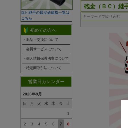
砲金（ＢＣ）継
塩ビ継手の最安値価格一覧は
こちら
初めての方へ
・返品・交換について
・会員サービスについて
・個人情報保護法案について
・特定商取引法について
営業日カレンダー
2026年8月
日
月
火
水
木
金
土
1
2
3
4
5
6
7
8