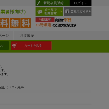
新規会員登録
ログイン
ページ
注文履歴
入り
カートを見る
す。
ます。
います。
砲金（ＢＣ）継手