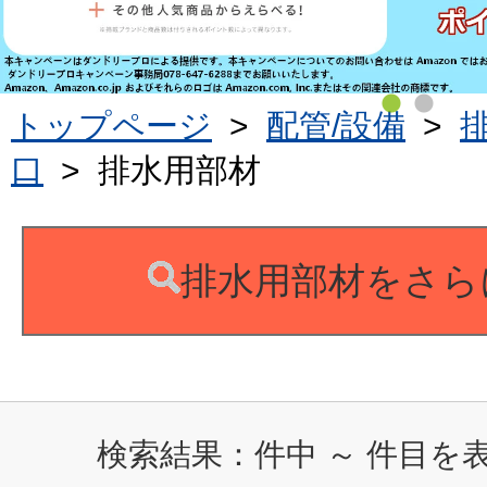
トップページ
>
配管/設備
>
口
>
排水用部材
排水用部材をさら
検索結果：
件中
～
件目を