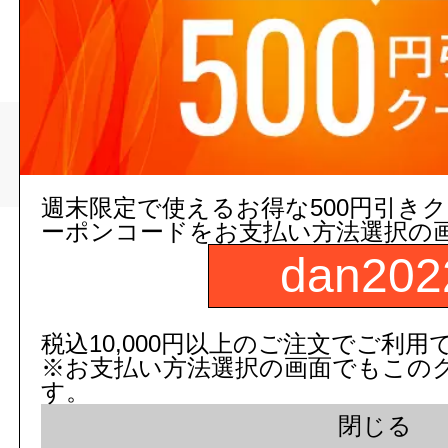
>
>
トップページ
配管/設備
>
排水用
排水金具・目皿・掃除口
週末限定で使えるお得な500円引き
ーポンコードをお支払い方法選択の
現在の店舗受注状
dan202
税込10,000円以上のご注文でご利用
※お支払い方法選択の画面でもこの
す。
閉じる