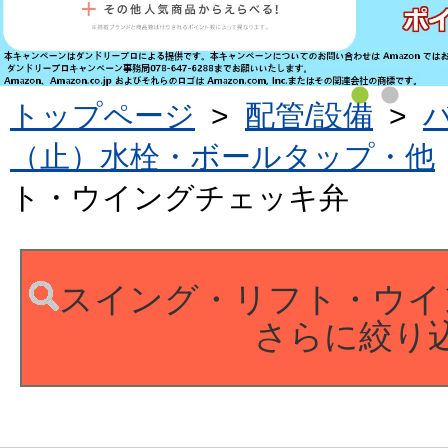
トップページ
>
配管/設備
>
（止）水栓・ボールタップ・他
ト・ウイングチェッキ弁
スイング・リフト・ウイ
さらに絞り