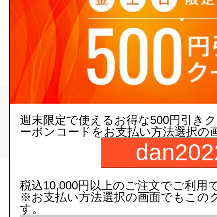
スイング・リフト・ウイン
>
>
トップページ
配管/設備
週末限定で使えるお得な500円引き
バルブ（弁）・給（止）水栓・ボー
ーポンコードをお支払い方法選択の
スイング・リフト・ウイングチェッ
dan202
現在の店舗受注状
税込10,000円以上のご注文でご利用
※お支払い方法選択の画面でもこの
す。