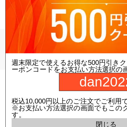
>
>
トップページ
配管/設備
バルブ（弁）・給（止）水栓・ボー
ボールバルブ
週末限定で使えるお得な500円引き
ーポンコードをお支払い方法選択の
dan202
現在の店舗受注状
税込10,000円以上のご注文でご利用
※お支払い方法選択の画面でもこの
す。
閉じる