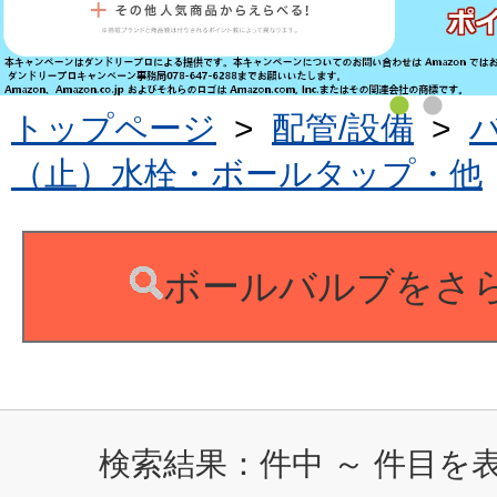
トップページ
>
配管/設備
>
（止）水栓・ボールタップ・他
ボールバルブをさ
検索結果：
件中
～
件目を