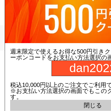
>
>
トップページ
配管/設備
エアコン配管部材
週末限定で使えるお得な500円引き
ーポンコードをお支払い方法選択の
現在の店舗受注状
dan202
税込10,000円以上のご注文でご利用
※お支払い方法選択の画面でもこの
す。
閉じる