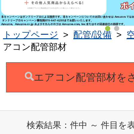
トップページ
>
配管/設備
>
アコン配管部材
エアコン配管部材を
検索結果：
件中
～
件目を