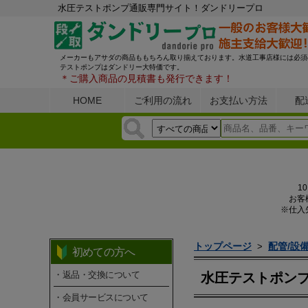
水圧テストポンプ通販専門サイト！ダンドリープロ
メーカーもアサダの商品ももちろん取り揃えております。水道工事店様には必須
テストポンプはダンドリー大特価です。
＊ご購入商品の見積書も発行できます！
HOME
ご利用の流れ
お支払い方法
配
1
お客
※仕入
トップページ
配管/設
>
初めての方へ
・返品・交換について
水圧テストポン
・会員サービスについて