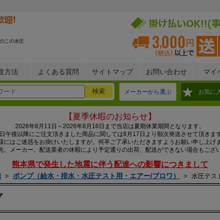
のこの水圧
送方法
よくある質問
サイトマップ
お問い合わせ
マイ
メーカーから選ぶ
お気に
【夏季休暇のお知らせ】
2026年8月11日～2026年8月16日まで当店は夏期休業期間となります。
0日午後以降にご注文頂きました商品に関しては8月17日より順次発送させて頂きま
様にはご迷惑をお掛けいたしますが、何卒ご了承いただきますようお願い申し上げ
先、メーカー、配送業者の休暇により予定通りの出荷、配送ができない場合もござ
熊本県で発生した地震に伴う配達への影響につきまして
備
ポンプ（給水・排水・水圧テスト用・エアー/ブロワ）
>
>
水圧テス
プ