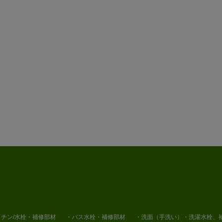
チン/水栓・補修部材
・バス水栓・補修部材
・洗面（手洗い）・洗濯水栓、