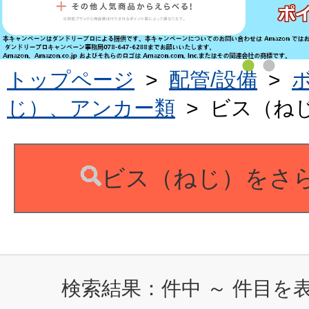
トップページ
>
配管/設備
>
じ）、アンカー類
>
ビス（ね
ビス（ねじ）をさ
検索結果：
件中
～
件目を