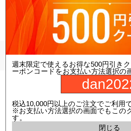
リフォームダクト（
>
トップページ
リフォーム/建築
リフォームダクト（モール）
週末限定で使えるお得な500円引き
ーポンコードをお支払い方法選択の
dan202
現在の店舗受注状
税込10,000円以上のご注文でご利用
※お支払い方法選択の画面でもこの
す。
閉じる