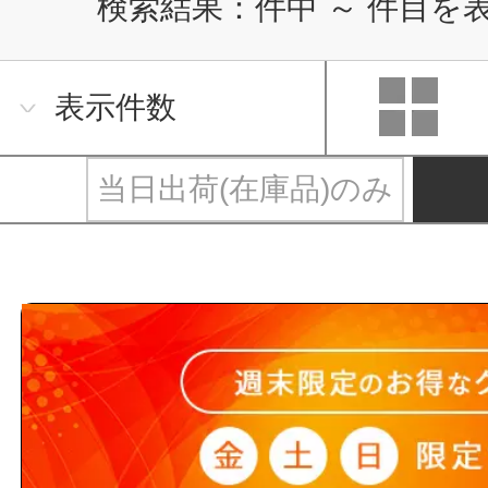
検索結果：
件中
～
件目を
表示件数
当日出荷(在庫品)のみ