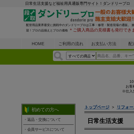
日常生活支援など福祉用具通販専門サイト！ダンドリープロ
配管用品業界最安に挑戦中のダンドリープロは工事・修理・製造現場の通販。 
＊ご購入商品の見積書も発行でき
迎！プロの品揃えとプロの価格
HOME
ご利用の流れ
お支払い方法
配
1
お客
※仕入
トップページ
リフォー
>
初めての方へ
・返品・交換について
日常生活支援
・会員サービスについて