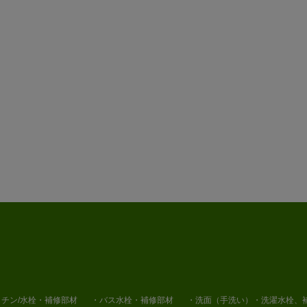
チン/水栓・補修部材
・バス水栓・補修部材
・洗面（手洗い）・洗濯水栓、