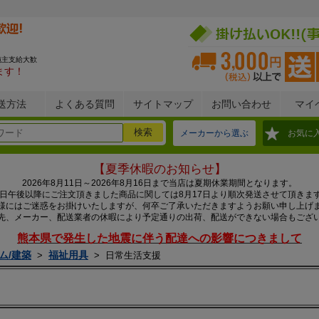
施主支給大歓
ます！
送方法
よくある質問
サイトマップ
お問い合わせ
マイ
メーカーから選ぶ
お気に
【夏季休暇のお知らせ】
2026年8月11日～2026年8月16日まで当店は夏期休業期間となります。
0日午後以降にご注文頂きました商品に関しては8月17日より順次発送させて頂きま
様にはご迷惑をお掛けいたしますが、何卒ご了承いただきますようお願い申し上げ
先、メーカー、配送業者の休暇により予定通りの出荷、配送ができない場合もござ
熊本県で発生した地震に伴う配達への影響につきまして
ム/建築
福祉用具
>
>
日常生活支援