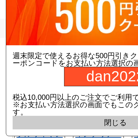
>
トップページ
リフォーム/建築
現在の店舗受注状
週末限定で使えるお得な500円引き
ーポンコードをお支払い方法選択の
dan202
税込10,000円以上のご注文でご利用
※お支払い方法選択の画面でもこの
す。
閉じる
フルワイヤレ
インテリア・