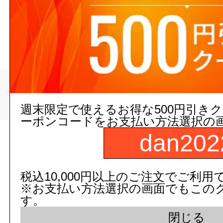
ビス（ねじ）・釘・アン
>
トップページ
リフォーム/建築
ビス（ねじ）・釘・アンカー・プラグ
週末限定で使えるお得な500円引き
ーポンコードをお支払い方法選択の
dan202
現在の店舗受注状
税込10,000円以上のご注文でご利用
※お支払い方法選択の画面でもこの
す。
閉じる