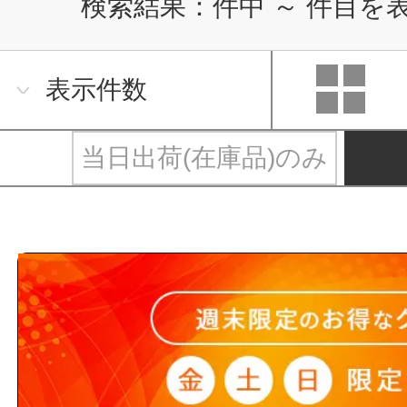
検索結果：
件中
～
件目を
表示件数
当日出荷(在庫品)のみ