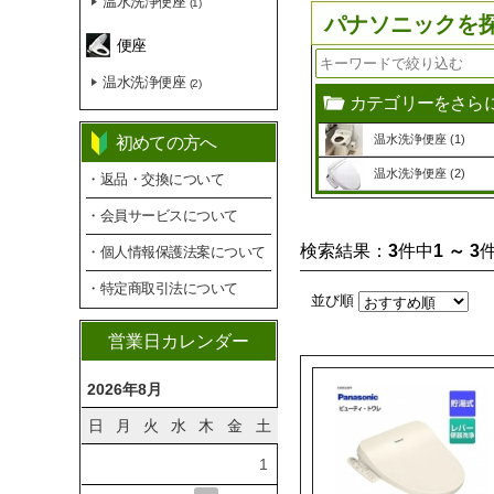
温水洗浄便座
(1)
パナソニックを
便座
温水洗浄便座
(2)
カテゴリーをさら
温水洗浄便座 (1)
初めての方へ
温水洗浄便座 (2)
・返品・交換について
・会員サービスについて
検索結果：
3
件中
1 ～ 3
・個人情報保護法案について
・特定商取引法について
並び順
営業日カレンダー
2026年8月
日
月
火
水
木
金
土
1