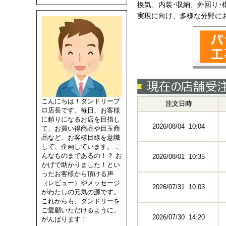
換気、内装･収納、外回り
実現に向け、多様な分野に
こんにちは！ダンドリープ
注文日時
ロ店長です。毎日、お客様
に頼りになるお店を目指し
2026/08/04 10:04
て、お買い得商品や目玉商
品など、お客様目線を意識
して、企画しています。 こ
んなものまであるの！？ お
2026/08/01 10:35
かげで助かりました！とい
ったお客様から頂ける声
（レビュー）やメッセージ
2026/07/31 10:03
がわたしの元気の源です。
これからも、ダンドリーを
ご愛顧いただけるように、
2026/07/30 14:20
がんばります！