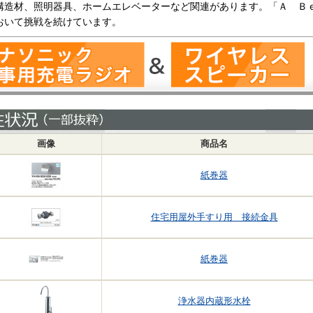
･構造材、照明器具、ホームエレベーターなど関連があります。「Ａ Ｂ
おいて挑戦を続けています。
画像
商品名
紙巻器
住宅用屋外手すり用 接続金具
紙巻器
浄水器内蔵形水栓