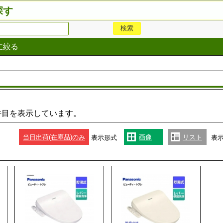
探す
に絞る
件目を表示しています。
当日出荷(在庫品)のみ
画像
リスト
表示形式
表