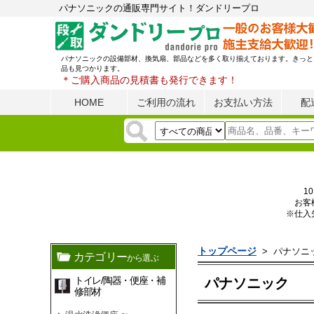
パナソニックの通販専門サイト！ダンドリープロ
パナソニックの設備部材、換気扇、部品などを多く取り揃えております。きっと
品も見つかります。
＊ご購入商品の見積書も発行できます！
HOME
ご利用の流れ
お支払い方法
配
1
お客
※仕入
トップページ
>
パナソニ
カテゴリー
から選ぶ
トイレ/陶器・便座・補
パナソニック
修部材