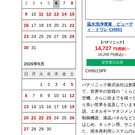
2
3
4
5
6
7
8
9
10
11
12
13
14
15
温水洗浄便座 ビューテ
16
17
18
19
20
21
22
ィ・トワレ CH951
23
24
25
26
27
28
29
【パナソニック】
30
31
14,727
円(税抜)～
16,200
円(税込)～
翌営業日出荷
2026年9月
CH951SPF
日
月
火
水
木
金
土
1
2
3
4
5
パナソニック株式会社は創
て、世界中の皆様の「くら
6
7
8
9
10
11
12
空機、さらに街までを様々
り良い世界を追及していま
13
14
15
16
17
18
19
請、エネルギーマネジメン
20
21
22
23
24
25
26
制御機器、液晶パネルなど
はじめ、キッチン用、サニ
27
28
29
30
た、雨水再利用システムの