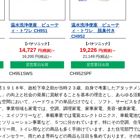
温水洗浄便座 ビューテ
温水洗浄便座 ビューテ
ィ・トワレ CH951
ィ・トワレ 脱臭付き
CH952
【パナソニック】
【パナソニック】
14,727
19,226
円(税抜)～
円(税抜)～
16,200
円(税込)～
21,149
円(税込)～
翌営業日出荷
翌営業日出荷
CH951SWS
CH952SPF
業１９１８年、故松下幸之助が当時２３歳、自身で考案したアタッチメ
し」の向上と社会の発展に貢献することを基本の理念とし、あらゆる活
な空間において、ハードウェアの単品だけでなく、ソフト、サービスを
す。事業領域も家電では、空調、調理家電、家事家電、美容･健康家電
ト、エイジフリーなど、車載事業では電装エレクトロニクス、車載電池
とソリューション事業など、５つに分かれています。特にその空調、住
タリー用、トイレ用などの商品も多く手掛けています。また住宅部門で
レインセラー、雨ためま専科などの商品も注目を集めております。その