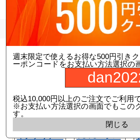
>
イノアック住環境
トップページ
現在の店舗受注状
週末限定で使えるお得な500円引き
ーポンコードをお支払い方法選択の
dan202
税込10,000円以上のご注文でご利用
※お支払い方法選択の画面でもこの
す。
閉じる
インテリア・
TOTO レバ