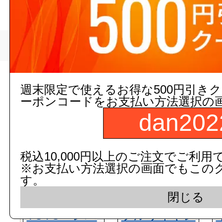
>
アカギ
トップページ
現在の店舗受注状
週末限定で使えるお得な500円引き
ーポンコードをお支払い方法選択の
dan202
税込10,000円以上のご注文でご利用
※お支払い方法選択の画面でもこの
す。
閉じる
TOTO レバ
フルワイヤレ