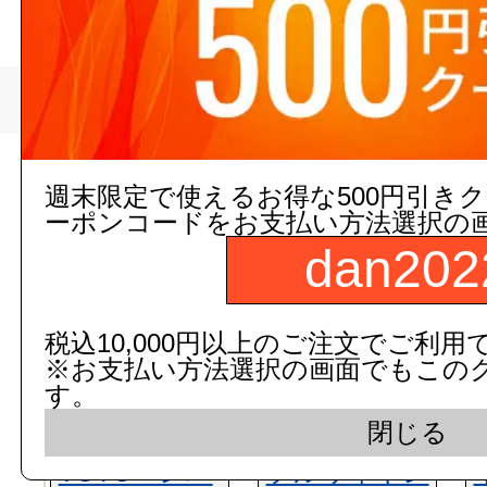
>
MARVEL
トップページ
現在の店舗受注状
週末限定で使えるお得な500円引き
ーポンコードをお支払い方法選択の
dan202
税込10,000円以上のご注文でご利用
※お支払い方法選択の画面でもこの
す。
閉じる
TOTO レバ
フルワイヤレ