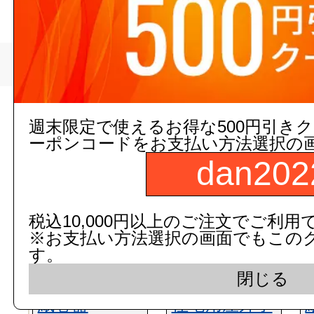
>
ミツトヨ
トップページ
現在の店舗受注状
週末限定で使えるお得な500円引き
ーポンコードをお支払い方法選択の
dan202
税込10,000円以上のご注文でご利用
※お支払い方法選択の画面でもこの
す。
閉じる
紙巻器
住宅用屋外手