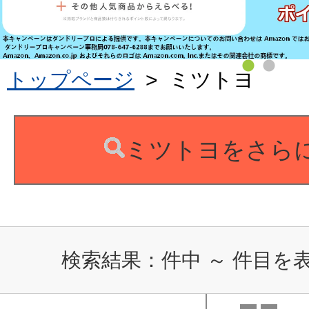
トップページ
>
ミツトヨ
ミツトヨをさら
検索結果：
件中
～
件目を