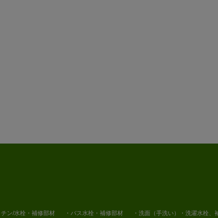
チン/水栓・補修部材
・バス水栓・補修部材
・洗面（手洗い）・洗濯水栓、