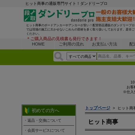
ヒット商事の通販専門サイト！ダンドリープロ
ヒット商事のボードアンカーやアンカーが安い！配管部品通販のダンドリープロ
では現場の施工に欠かせないこれらの部材を多く取り扱いしております。是非ご
ください。
＊ご購入商品の見積書も発行できます！
HOME
ご利用の流れ
お支払い方法
配
1
お客
※仕入
トップページ
>
ヒット商
初めての方へ
・返品・交換について
ヒット商事
・会員サービスについて