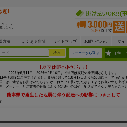
です。ここ
覧になって
送方法
よくある質問
サイトマップ
お問い合わせ
マイ
メーカーから選ぶ
お気に
【夏季休暇のお知らせ】
2026年8月11日～2026年8月16日まで当店は夏期休業期間となります。
0日午後以降にご注文頂きました商品に関しては8月17日より順次発送させて頂きま
様にはご迷惑をお掛けいたしますが、何卒ご了承いただきますようお願い申し上げ
先、メーカー、配送業者の休暇により予定通りの出荷、配送ができない場合もござ
熊本県で発生した地震に伴う配達への影響につきまして
事