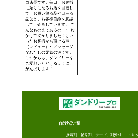
ロ店長です。毎日、お客様
に頼りになるお店を目指し
て、お買い得商品や目玉商
品など、お客様目線を意識
して、企画しています。 こ
んなものまであるの！？ お
かげで助かりました！とい
ったお客様から頂ける声
（レビュー）やメッセージ
がわたしの元気の源です。
これからも、ダンドリーを
ご愛顧いただけるように、
がんばります！
配管/設備
・接着剤、補修剤、テープ、副資材
・キッ