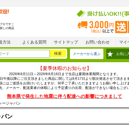
プロですこ
探しの商品
送方法
よくある質問
サイトマップ
お問い合わせ
マイ
メーカーから選ぶ
お気に
【夏季休暇のお知らせ】
2026年8月11日～2026年8月16日まで当店は夏期休業期間となります。
0日午後以降にご注文頂きました商品に関しては8月17日より順次発送させて頂きま
様にはご迷惑をお掛けいたしますが、何卒ご了承いただきますようお願い申し上げ
先、メーカー、配送業者の休暇により予定通りの出荷、配送ができない場合もござ
熊本県で発生した地震に伴う配達への影響につきまして
ャージャパン
ャパン