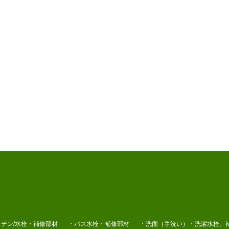
チン/水栓・補修部材
・バス水栓・補修部材
・洗面（手洗い）・洗濯水栓、