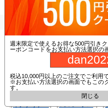
>
おたふく手袋
トップページ
現在の店舗受注状
週末限定で使えるお得な500円引き
ーポンコードをお支払い方法選択の
dan202
税込10,000円以上のご注文でご利用
※お支払い方法選択の画面でもこの
す。
閉じる
インテリア・
TOTO レバ