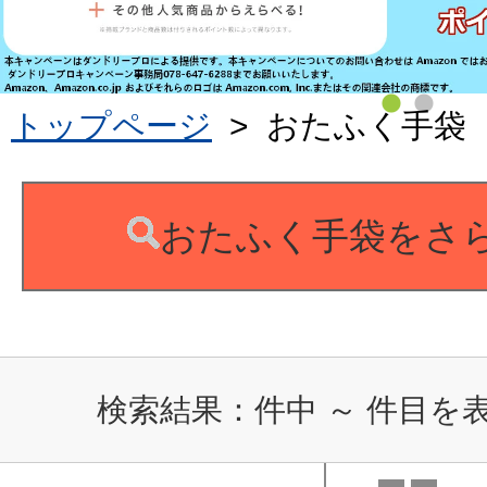
トップページ
>
おたふく手袋
おたふく手袋をさ
検索結果：
件中
～
件目を