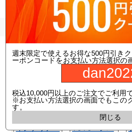
>
田口峰工業
トップページ
現在の店舗受注状
週末限定で使えるお得な500円引き
ーポンコードをお支払い方法選択の
dan202
税込10,000円以上のご注文でご利用
※お支払い方法選択の画面でもこの
す。
閉じる
インテリア・
TOTO レバ