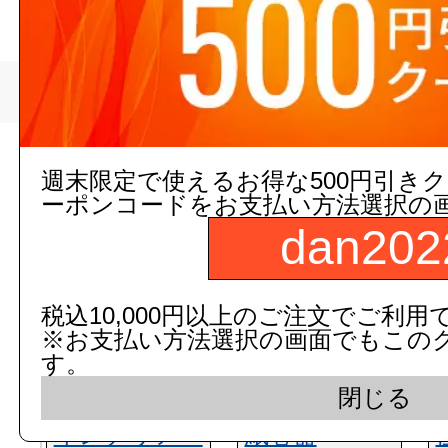
>
竹虎
トップページ
現在の店舗受注状
週末限定で使えるお得な500円引き
ーポンコードをお支払い方法選択の
dan202
税込10,000円以上のご注文でご利用
※お支払い方法選択の画面でもこの
す。
閉じる
インテリア・
紙巻器