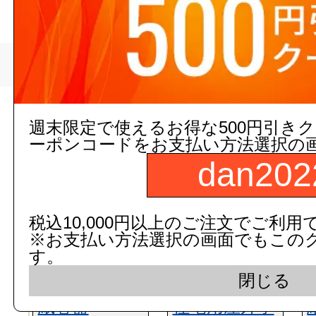
>
萬楽
トップページ
現在の店舗受注状
週末限定で使えるお得な500円引き
ーポンコードをお支払い方法選択の
dan202
税込10,000円以上のご注文でご利用
※お支払い方法選択の画面でもこの
す。
閉じる
紙巻器
住宅用屋外手