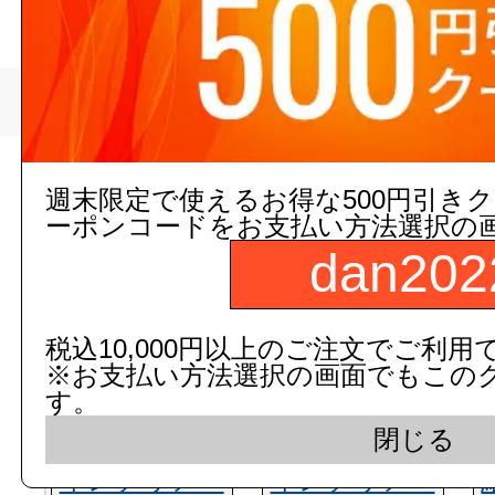
>
白元アース
トップページ
現在の店舗受注状
週末限定で使えるお得な500円引き
ーポンコードをお支払い方法選択の
dan202
税込10,000円以上のご注文でご利用
※お支払い方法選択の画面でもこの
す。
閉じる
インテリア・
インテリア・