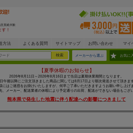
施主支給大歓
ます！
送方法
よくある質問
サイトマップ
お問い合わせ
マイ
メーカーから選ぶ
お気に
【夏季休暇のお知らせ】
2026年8月11日～2026年8月16日まで当店は夏期休業期間となります。
0日午後以降にご注文頂きました商品に関しては8月17日より順次発送させて頂きま
様にはご迷惑をお掛けいたしますが、何卒ご了承いただきますようお願い申し上げ
先、メーカー、配送業者の休暇により予定通りの出荷、配送ができない場合もござ
熊本県で発生した地震に伴う配達への影響につきまして