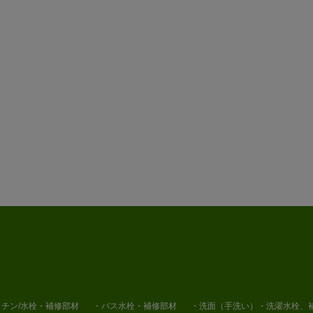
チン/水栓・補修部材
・バス水栓・補修部材
・洗面（手洗い）・洗濯水栓、