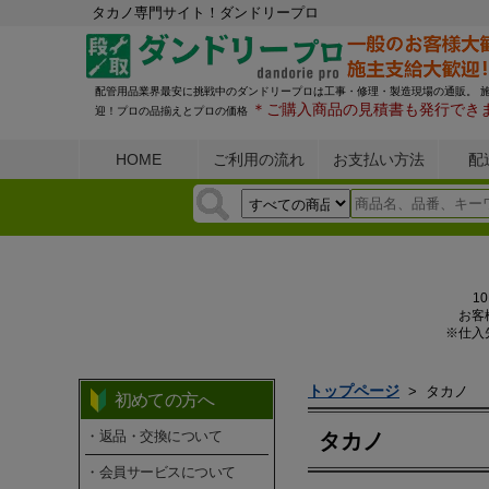
タカノ専門サイト！ダンドリープロ
配管用品業界最安に挑戦中のダンドリープロは工事・修理・製造現場の通販。 
＊ご購入商品の見積書も発行でき
迎！プロの品揃えとプロの価格
HOME
ご利用の流れ
お支払い方法
配
1
お客
※仕入
トップページ
>
タカノ
初めての方へ
・返品・交換について
タカノ
・会員サービスについて