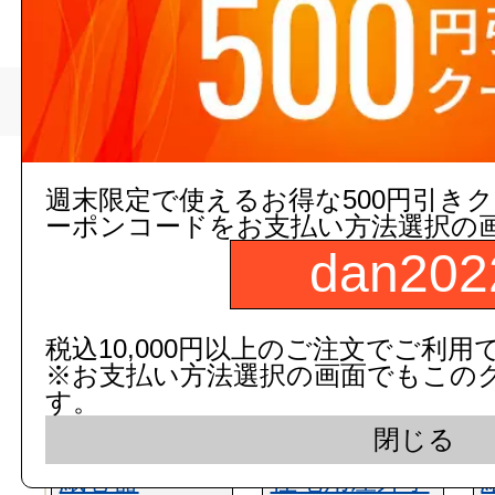
>
やまと産業
トップページ
現在の店舗受注状
週末限定で使えるお得な500円引き
ーポンコードをお支払い方法選択の
dan202
税込10,000円以上のご注文でご利用
※お支払い方法選択の画面でもこの
す。
閉じる
紙巻器
住宅用屋外手