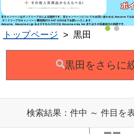
トップページ
>
黒田
黒田をさらに
検索結果：
件中
～
件目を