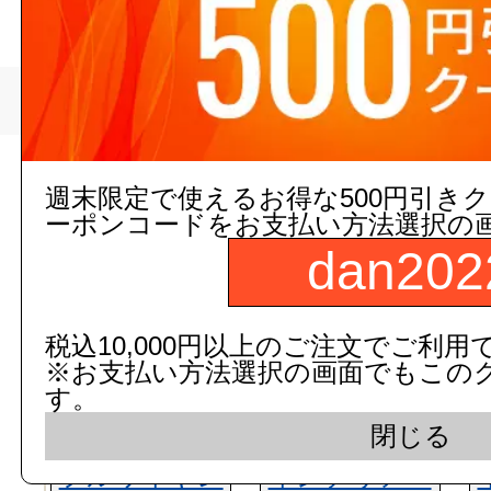
>
ウィズ
トップページ
現在の店舗受注状
週末限定で使えるお得な500円引き
ーポンコードをお支払い方法選択の
dan202
税込10,000円以上のご注文でご利用
※お支払い方法選択の画面でもこの
す。
閉じる
フルワイヤレ
インテリア・