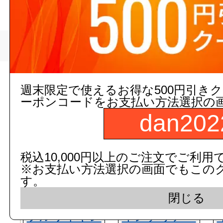
>
電池企画販売
トップページ
現在の店舗受注状
週末限定で使えるお得な500円引き
ーポンコードをお支払い方法選択の
dan202
税込10,000円以上のご注文でご利用
※お支払い方法選択の画面でもこの
す。
閉じる
フルワイヤレ
インテリア・