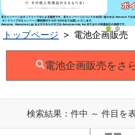
トップページ
>
電池企画販売
電池企画販売をさ
検索結果：
件中
～
件目を