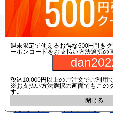
>
サトーサービス
トップページ
現在の店舗受注状
週末限定で使えるお得な500円引き
ーポンコードをお支払い方法選択の
dan202
税込10,000円以上のご注文でご利用
※お支払い方法選択の画面でもこの
す。
閉じる
TOTO レバ
フルワイヤレ