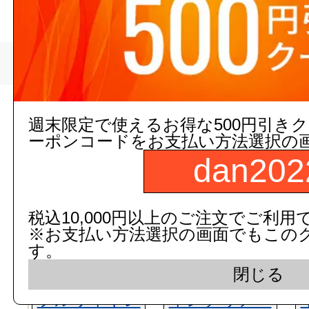
>
新鋭工業
トップページ
現在の店舗受注状
週末限定で使えるお得な500円引き
ーポンコードをお支払い方法選択の
dan202
税込10,000円以上のご注文でご利用
※お支払い方法選択の画面でもこの
す。
閉じる
フルワイヤレ
インテリア・