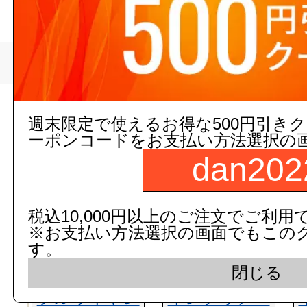
>
旭創業
トップページ
現在の店舗受注状
週末限定で使えるお得な500円引き
ーポンコードをお支払い方法選択の
dan202
税込10,000円以上のご注文でご利用
※お支払い方法選択の画面でもこの
す。
閉じる
フルワイヤレ
インテリア・