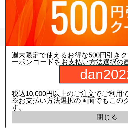
>
トータル・アシ
トップページ
週末限定で使えるお得な500円引き
現在の店舗受注状
ーポンコードをお支払い方法選択の
dan202
税込10,000円以上のご注文でご利用
※お支払い方法選択の画面でもこの
す。
閉じる