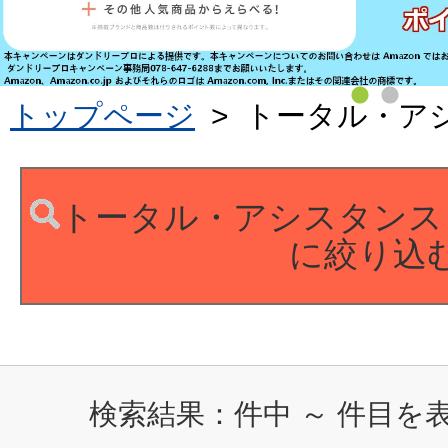
トップページ
>
トータル・ア
トータル・アシスタンス
に絞り込
検索結果：
件中
～
件目を