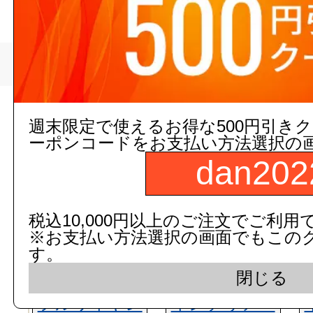
>
三栄水栓
トップページ
現在の店舗受注状
週末限定で使えるお得な500円引き
ーポンコードをお支払い方法選択の
dan202
税込10,000円以上のご注文でご利用
※お支払い方法選択の画面でもこの
す。
閉じる
フルワイヤレ
インテリア・