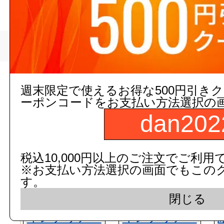
>
仙台銘板
トップページ
現在の店舗受注状
週末限定で使えるお得な500円引き
ーポンコードをお支払い方法選択の
dan202
税込10,000円以上のご注文でご利用
※お支払い方法選択の画面でもこの
す。
閉じる
インテリア・
インテリア・