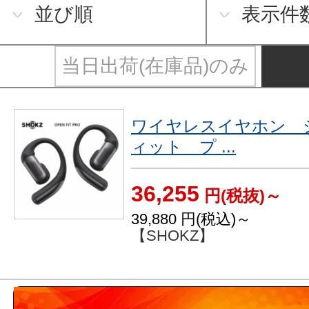
並び順
表示件
当日出荷(在庫品)のみ
ワイヤレスイヤホン 
ィット プ ...
36,255
円(税抜)～
39,880
円(税込)～
【SHOKZ】