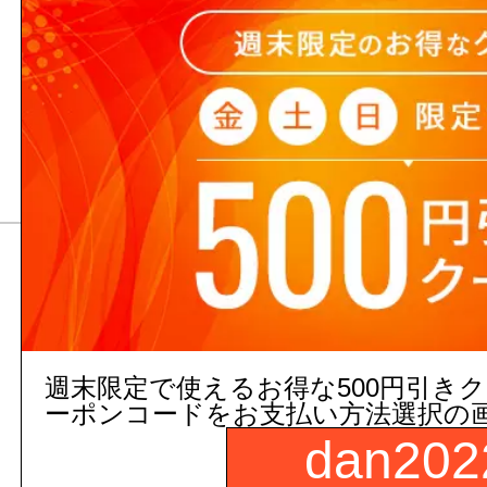
ワイヤレスイヤホン 
27,164
円(税抜)～
29,880
円(税込)～
【SHOKZ】
週末限定で使えるお得な500円引き
ーポンコードをお支払い方法選択の
dan202