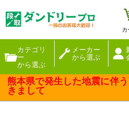
カ
【夏季休暇のお
カテゴリ
メーカー
ー
から選ぶ
から選ぶ
熊本県で発生した地震に伴う
きまして