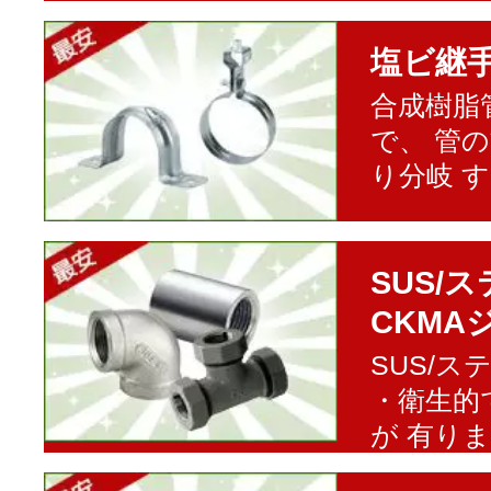
塩ビ継
合成樹脂
で、 管
り分岐 
SUS/
CKMA
SUS/
・衛生的
が 有り