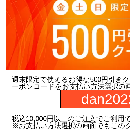
【ご注意ください】 商品名や
ト数が入っていない場合、単品
注文の際の合計金額は発注単位
でご注意下さい。
週末限定で使えるお得な500円引き
ーポンコードをお支払い方法選択の
dan202
3,000円以上
(税込)
のご注文
５営業日出荷(メーカー手配品)
税込10,000円以上のご注文でご利用
販売価格
※お支払い方法選択の画面でもこの
商品コード：