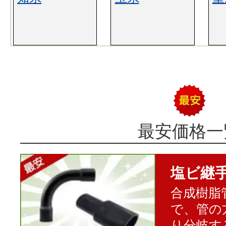
最安価格一
塩ビ継
合成樹脂
で、管の
り分岐す