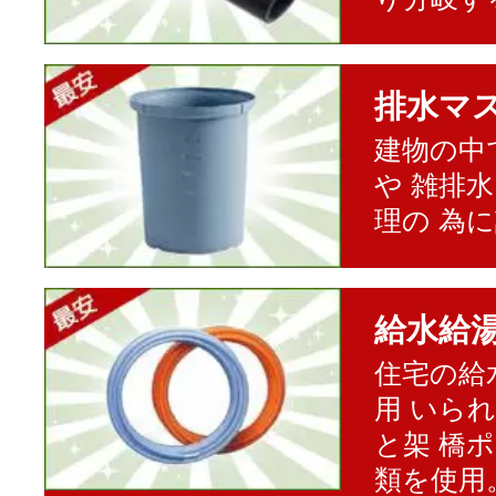
排水マ
建物の中
や 雑排
理の 為
給水給
住宅の給
用 いら
と架 橋
類を使用